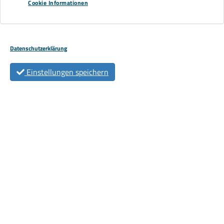
Cookie Informationen
Datenschutzerklärung
Terminwunsch
*
Einstellungen speichern
Uhrzeit
*
Datenschutz
*
Ich habe die Datenschutzerklärung zur Kenntnis
genommen. Ich stimme zu, dass meine Angabe und
Daten zur Beantwortung meiner Anfrage elektronisch
erhoben und gespeichert werden.
Unsere Datenschutzseite finden Sie hier.