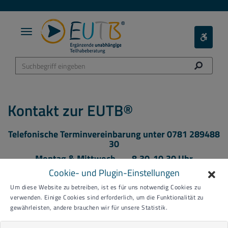
Toggle
Toggle
navigation
Barieref
Menü
Kontakt zur EUTB®
Telefonische Terminvereinbarung unter 0781 289488
30
Montag & Mittwoch 8.30-10.30 Uhr
Cookie- und Plugin-Einstellungen
Donnerstag 12.00-15.00 Uhr
per Mail: eutb@agbo.info
Um diese Website zu betreiben, ist es für uns notwendig Cookies zu
verwenden. Einige Cookies sind erforderlich, um die Funktionalität zu
oder gleich hier per Terminreservierung
gewährleisten, andere brauchen wir für unsere Statistik.