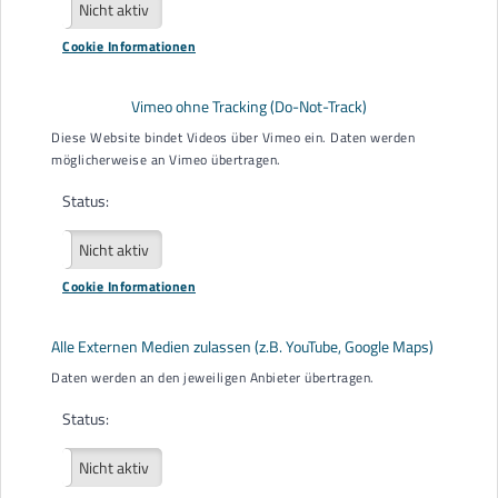
Aktiv
Nicht aktiv
Cookie Informationen
Ich bin
*
Mensch mit Behinderung
Vimeo ohne Tracking (Do-Not-Track)
Angehörige/r
Diese Website bindet Videos über Vimeo ein. Daten werden
möglicherweise an Vimeo übertragen.
Gesetzliche/r Betreuer/in
Status:
Sonstiges
Beratungsart
*
Aktiv
Nicht aktiv
Persönliche Beratung
Cookie Informationen
Videoberatung
Alle Externen Medien zulassen (z.B. YouTube, Google Maps)
Telefonberatung
Daten werden an den jeweiligen Anbieter übertragen.
Hausbesuch (Mobilitätseinschränkungen, Krisen,
außergewöhnliche Belastungssituation)
Status:
Thema der Beratung
Aktiv
Nicht aktiv