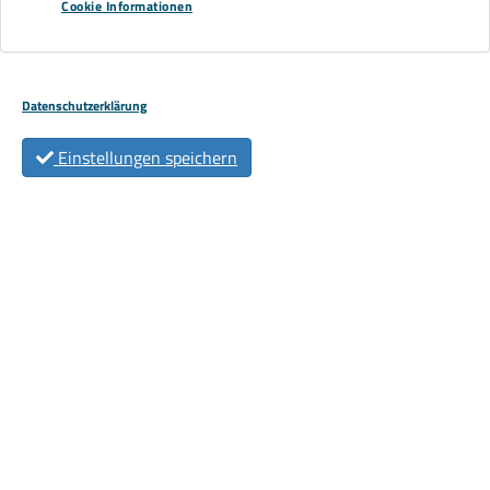
Cookie Informationen
Datenschutzerklärung
Terminwunsch
*
Einstellungen speichern
Uhrzeit
*
Datenschutz
*
Ich habe die Datenschutzerklärung zur Kenntnis
genommen. Ich stimme zu, dass meine Angabe und
Daten zur Beantwortung meiner Anfrage elektronisch
erhoben und gespeichert werden.
Unsere Datenschutzseite finden Sie hier.