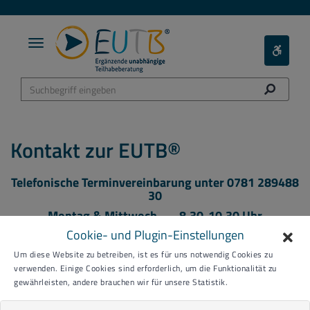
Toggle
Toggle
navigation
Barieref
Menü
Kontakt zur EUTB®
Telefonische Terminvereinbarung unter 0781 289488
30
Montag & Mittwoch 8.30-10.30 Uhr
Cookie- und Plugin-Einstellungen
Donnerstag 12.00-15.00 Uhr
per Mail: eutb@agbo.info
Um diese Website zu betreiben, ist es für uns notwendig Cookies zu
verwenden. Einige Cookies sind erforderlich, um die Funktionalität zu
oder gleich hier per Terminreservierung
gewährleisten, andere brauchen wir für unsere Statistik.