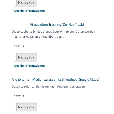
Aktiv
Nicht aktiv
Cookie Informationen
Ich bin
*
Mensch mit Behinderung
Vimeo ohne Tracking (Do-Not-Track)
Angehörige/r
Diese Website bindet Videos über Vimeo ein. Daten werden
möglicherweise an Vimeo übertragen.
Gesetzliche/r Betreuer/in
Status:
Sonstiges
Beratungsart
*
Aktiv
Nicht aktiv
Persönliche Beratung
Cookie Informationen
Videoberatung
Alle Externen Medien zulassen (z.B. YouTube, Google Maps)
Telefonberatung
Daten werden an den jeweiligen Anbieter übertragen.
Hausbesuch (Mobilitätseinschränkungen, Krisen,
außergewöhnliche Belastungssituation)
Status:
Thema der Beratung
Aktiv
Nicht aktiv