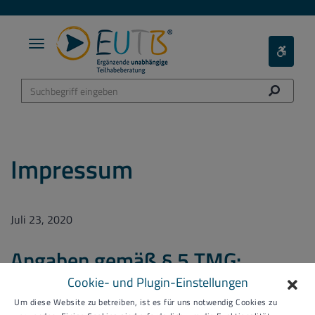
Toggle
Toggle
navigation
Barieref
Menü
Impressum
Juli 23, 2020
Angaben gemäß § 5 TMG:
Cookie- und Plugin-Einstellungen
AGBO - Arbeitsgemeinschaft Behindertenhilfe im
Um diese Website zu betreiben, ist es für uns notwendig Cookies zu
Ortenaukreis e.V.