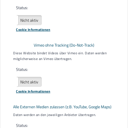
Übersetzung in Leichte Sprache
Status:
Übersetzungsbüro: Lebenshilfe der Region Baden-Baden -
Aktiv
Nicht aktiv
Bühl – Achern e. V., Marktstraße 1-3, 77815 Bühl
Cookie Informationen
Vimeo ohne Tracking (Do-Not-Track)
Diese Website bindet Videos über Vimeo ein. Daten werden
möglicherweise an Vimeo übertragen.
Status:
© Netzwerk Leichte
Aktiv
Nicht aktiv
Sprache e.V.
Cookie Informationen
Bildquellen:
Alle Externen Medien zulassen (z.B. YouTube, Google Maps)
Die Cartoons für Leichte Sprache stammen von © Lebenshilfe
Daten werden an den jeweiligen Anbieter übertragen.
für Menschen mit geistiger Behinderung Bremen e.V.,
Illustrator Stefan Albers
Status: