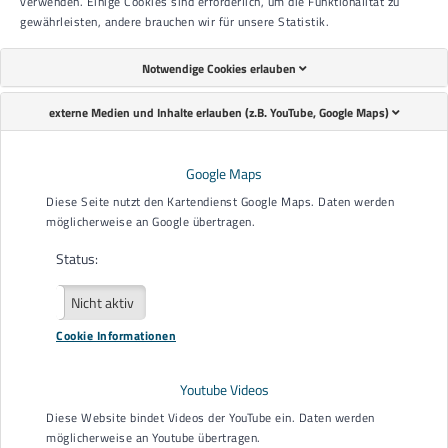
verwenden. Einige Cookies sind erforderlich, um die Funktionalität zu
Kesselstr. 10
gewährleisten, andere brauchen wir für unsere Statistik.
77652 Offenburg
Vertreten durch:
Notwendige Cookies erlauben
Vorsitzender: Herr Achim Feyhl
stv. Vorsitzender: Herr Frank Stefan
externe Medien und Inhalte erlauben (z.B. YouTube, Google Maps)
K
ontakt
:
T +49 (0)781 9225-0
Google Maps
F +49 (0)781 22215
Diese Seite nutzt den Kartendienst Google Maps. Daten werden
E-Mail info(at)agbo.info
möglicherweise an Google übertragen.
Registereintrag
:
Status:
Eintragung im Vereinsregister Offenburg
Registergericht: Amtsgericht Freiburg
Aktiv
Nicht aktiv
Registernummer: VR 471076
Cookie Informationen
Konzeption und Realisierung, Serverbetrieb und technischer
Support
Youtube Videos
Web Commerce GmbH
Diese Website bindet Videos der YouTube ein. Daten werden
möglicherweise an Youtube übertragen.