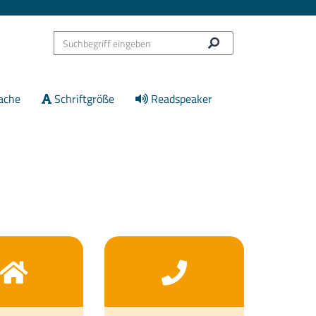
ache
Schriftgröße
Readspeaker