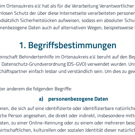
m Ortenaukreis e.V. hat als für die Verarbeitung Verantwortlicher
osen Schutz der über diese Internetseite verarbeiteten persone
sätzlich Sicherheitslücken aufweisen, sodass ein absoluter Schu
sonenbezogene Daten auch auf alternativen Wegen, beispielsweise t
1. Begriffsbestimmungen
schaft Behindertenhilfe im Ortenaukreis e.V. beruht auf den Begr
er Datenschutz-Grundverordnung (DS-GVO) verwendet wurden. Unse
chäftspartner einfach lesbar und verständlich sein. Um dies zu g
er anderem die folgenden Begriffe:
a) personenbezogene Daten
n, die sich auf eine identifizierte oder identifizierbare natürlic
rliche Person angesehen, die direkt oder indirekt, insbesondere m
ten, zu einer Online-Kennung oder zu einem oder mehreren beso
rtschaftlichen, kulturellen oder sozialen Identität dieser natürlic