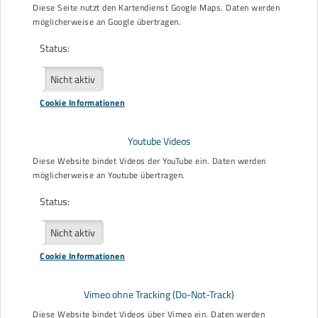
Diese Seite nutzt den Kartendienst Google Maps. Daten werden
möglicherweise an Google übertragen.
Status:
Aktiv
Nicht aktiv
Cookie Informationen
Youtube Videos
Diese Website bindet Videos der YouTube ein. Daten werden
möglicherweise an Youtube übertragen.
Status:
Aktiv
Nicht aktiv
EUTB® der AGBO e. V.
Cookie Informationen
Kesselstr. 10
77652 Offenburg
Vimeo ohne Tracking (Do-Not-Track)
0781 289488 30
Diese Website bindet Videos über Vimeo ein. Daten werden