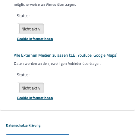
möglicherweise an Vimeo übertragen.
E-Mail
eutb@agbo.info
Status:
Downloads
Datenschutzerklärung
Aktiv
Nicht aktiv
Schweigepflichtentbindung
Cookie Informationen
Flyer EUTB®
Alle Externen Medien zulassen (z.B. YouTube, Google Maps)
Träger der EUTB® der AGBO e. V.
Daten werden an den jeweiligen Anbieter übertragen.
Status:
Aktiv
Nicht aktiv
Cookie Informationen
Datenschutzerklärung