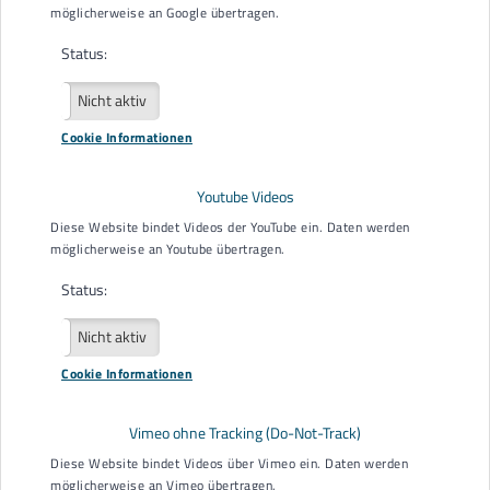
möglicherweise an Google übertragen.
Status:
Aktiv
Nicht aktiv
Cookie Informationen
EUTB® der AGBO e. V.
Youtube Videos
Kesselstr. 10
Diese Website bindet Videos der YouTube ein. Daten werden
77652 Offenburg
möglicherweise an Youtube übertragen.
0781 289488 30
Status:
E-Mail
eutb@agbo.info
Aktiv
Nicht aktiv
Downloads
Cookie Informationen
Datenschutzerklärung
Schweigepflichtentbindung
Vimeo ohne Tracking (Do-Not-Track)
Flyer EUTB®
Diese Website bindet Videos über Vimeo ein. Daten werden
möglicherweise an Vimeo übertragen.