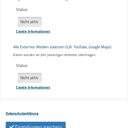
Träger der EUTB® der AGBO e. V.
Status:
Aktiv
Nicht aktiv
Cookie Informationen
Alle Externen Medien zulassen (z.B. YouTube, Google Maps)
Daten werden an den jeweiligen Anbieter übertragen.
Status:
Aktiv
Nicht aktiv
Cookie Informationen
Datenschutzerklärung
Einstellungen speichern