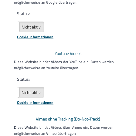
möglicherweise an Google übertragen.
Status:
Aktiv
Nicht aktiv
EUTB® der AGBO e. V.
Cookie Informationen
Kesselstr. 10
Youtube Videos
77652 Offenburg
Diese Website bindet Videos der YouTube ein. Daten werden
0781 289488 30
möglicherweise an Youtube übertragen.
E-Mail
eutb@agbo.info
Status:
Downloads
Datenschutzerklärung
Aktiv
Nicht aktiv
Schweigepflichtentbindung
Cookie Informationen
Flyer EUTB®
Vimeo ohne Tracking (Do-Not-Track)
Träger der EUTB® der AGBO e. V.
Diese Website bindet Videos über Vimeo ein. Daten werden
möglicherweise an Vimeo übertragen.