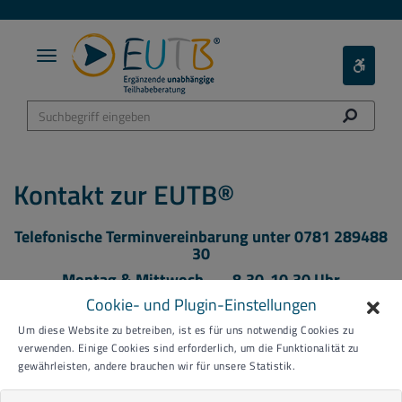
Toggle
Toggle
navigation
Barieref
Menü
Kontakt zur EUTB®
Telefonische Terminvereinbarung unter 0781 289488
30
Montag & Mittwoch 8.30-10.30 Uhr
Cookie- und Plugin-Einstellungen
Donnerstag 12.00-15.00 Uhr
per Mail: eutb@agbo.info
Um diese Website zu betreiben, ist es für uns notwendig Cookies zu
verwenden. Einige Cookies sind erforderlich, um die Funktionalität zu
oder gleich hier per Terminreservierung
gewährleisten, andere brauchen wir für unsere Statistik.