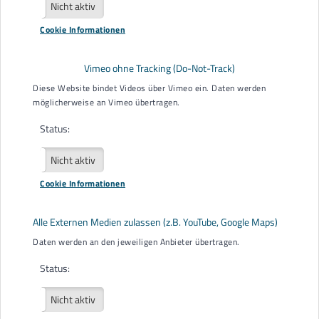
Aktiv
Nicht aktiv
Cookie Informationen
Ich bin
*
Mensch mit Behinderung
Vimeo ohne Tracking (Do-Not-Track)
Angehörige/r
Diese Website bindet Videos über Vimeo ein. Daten werden
möglicherweise an Vimeo übertragen.
Gesetzliche/r Betreuer/in
Status:
Sonstiges
Beratungsart
*
Aktiv
Nicht aktiv
Persönliche Beratung
Cookie Informationen
Videoberatung
Alle Externen Medien zulassen (z.B. YouTube, Google Maps)
Telefonberatung
Daten werden an den jeweiligen Anbieter übertragen.
Hausbesuch (Mobilitätseinschränkungen, Krisen,
außergewöhnliche Belastungssituation)
Status:
Thema der Beratung
Aktiv
Nicht aktiv