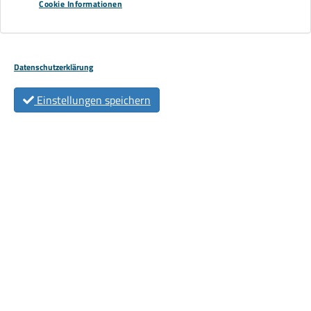
Cookie Informationen
Datenschutzerklärung
Terminwunsch
*
Einstellungen speichern
Uhrzeit
*
Datenschutz
*
Ich habe die Datenschutzerklärung zur Kenntnis
genommen. Ich stimme zu, dass meine Angabe und
Daten zur Beantwortung meiner Anfrage elektronisch
erhoben und gespeichert werden.
Unsere Datenschutzseite finden Sie hier.