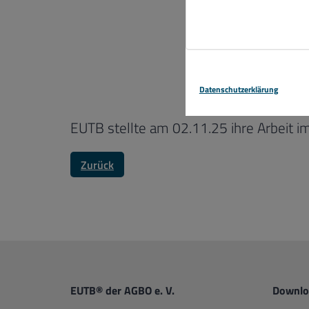
Datenschutzerklärung
EUTB stellte am 02.11.25 ihre Arbeit im
Zurück
EUTB® der AGBO e. V.
Downlo