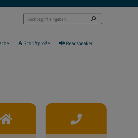
ache
Schriftgröße
Readspeaker