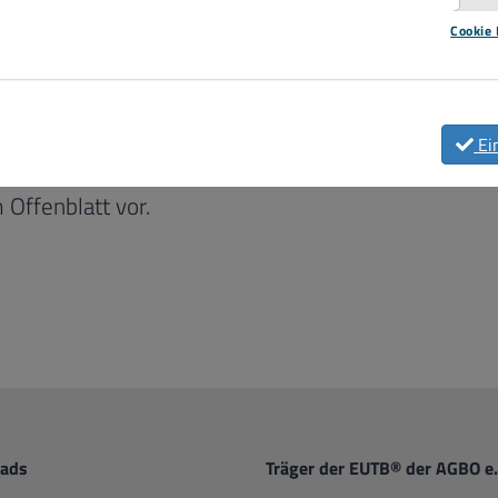
Cookie 
Ei
 Offenblatt vor.
ads
Träger der EUTB® der AGBO e.